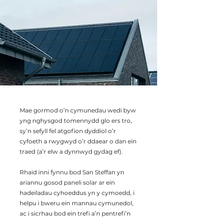
Mae gormod o’n cymunedau wedi byw
yng nghysgod tomennydd glo ers tro,
sy’n sefyll fel atgofion dyddiol o’r
cyfoeth a rwygwyd o’r ddaear o dan ein
traed (a’r elw a dynnwyd gydag ef).
Rhaid inni fynnu bod San Steffan yn
ariannu gosod paneli solar ar ein
hadeiladau cyhoeddus yn y cymoedd, i
helpu i bweru ein mannau cymunedol,
ac i sicrhau bod ein trefi a’n pentrefi’n