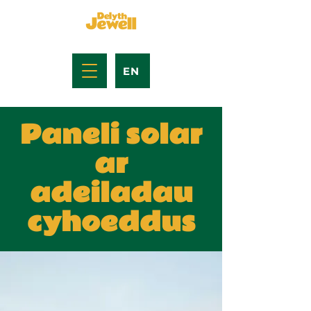
EN
Paneli solar
ar
adeiladau
cyhoeddus